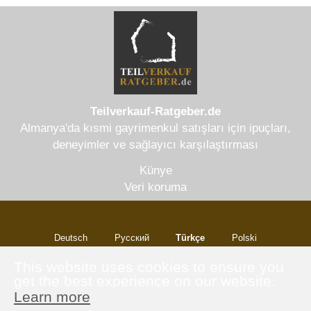
Teilverkauf-Ratgeber.de
Almanya'da kısmi gayrimenkul satışları için ipuçları,
deneyimler ve sağlayıcı karşılaştırması
Künye
Veri koruma
Deutsch
Русский
Türkçe
Polski
Italiano
This website uses cookies to ensure you
get the best experience on our website.
Learn more