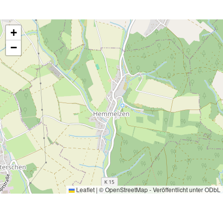
+
−
Leaflet
|
©
OpenStreetMap
- Veröffentlicht unter
ODbL