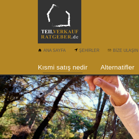
Skip to main content
ANA SAYFA
ŞEHIRLER
BIZE ULAŞIN
Kısmi satış nedir
Alternatifler