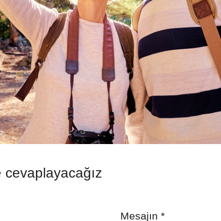
e cevaplayacağız
Mesajın
*