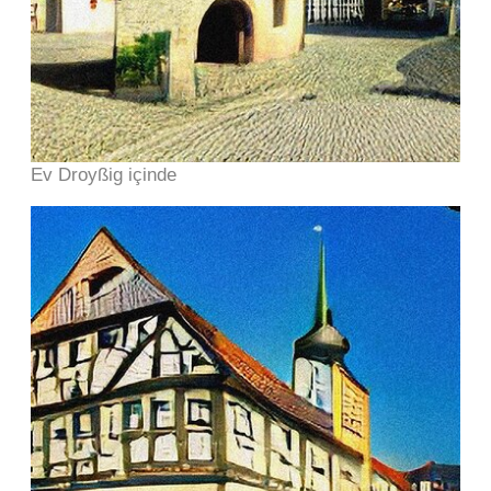
Ev Droyßig içinde