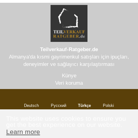
Teilverkauf-Ratgeber.de
Almanya'da kısmi gayrimenkul satışları için ipuçları,
deneyimler ve sağlayıcı karşılaştırması
Künye
Veri koruma
Deutsch
Русский
Türkçe
Polski
Italiano
This website uses cookies to ensure you
get the best experience on our website.
Learn more