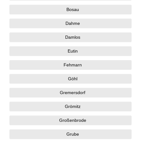
Bosau
Dahme
Damlos
Eutin
Fehmarn
Göhl
Gremersdorf
Grömitz
Großenbrode
Grube