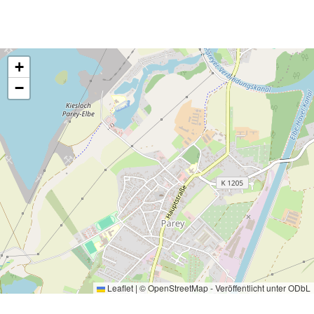
+
−
Leaflet
|
©
OpenStreetMap
- Veröffentlicht unter
ODbL