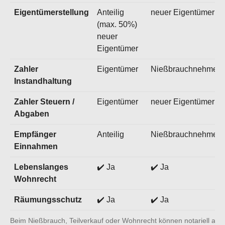
Eigentümerstellung
Anteilig
neuer Eigentümer
(max. 50%)
neuer
Eigentümer
Zahler
Eigentümer
Nießbrauchnehmer
Instandhaltung
Zahler Steuern /
Eigentümer
neuer Eigentümer
Abgaben
Empfänger
Anteilig
Nießbrauchnehmer
Einnahmen
Lebenslanges
✔️ Ja
✔️ Ja
Wohnrecht
Räumungsschutz
✔️ Ja
✔️ Ja
Beim Nießbrauch, Teilverkauf oder Wohnrecht können notariell au