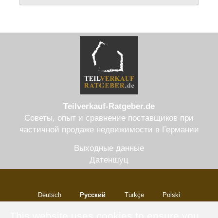
Teilverkauf-Ratgeber.de
Советы, опыт и сравнение поставщиков при
частичной продаже недвижимости в Германии
Выходные данные
Датеншуц
Deutsch
Русский
Türkçe
Polski
Italiano
This website uses cookies to ensure you