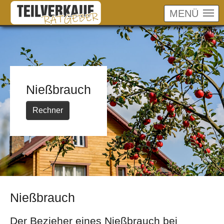
MENÜ
Skip to main content
Nießbrauch
Rechner
Nießbrauch
Der Bezieher eines Nießbrauch bei