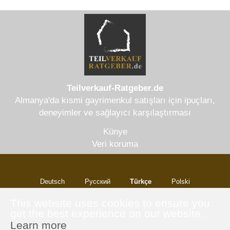
Teilverkauf-Ratgeber.de
Almanya'da kısmi gayrimenkul satışları için ipuçları,
deneyimler ve sağlayıcı karşılaştırması
Künye
Veri koruma
Deutsch
Русский
Türkçe
Polski
Italiano
This website uses cookies to ensure you
get the best experience on our website.
Learn more