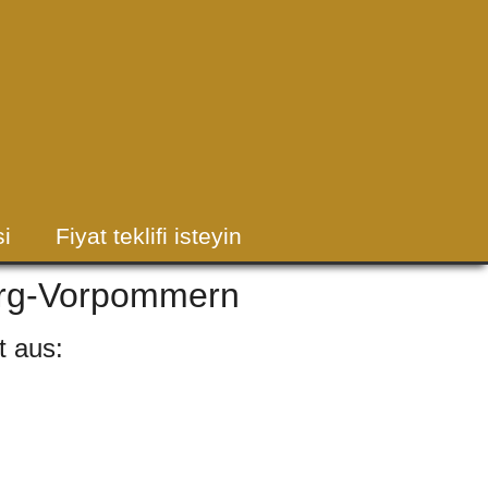
i
Fiyat teklifi isteyin
burg-Vorpommern
t aus: