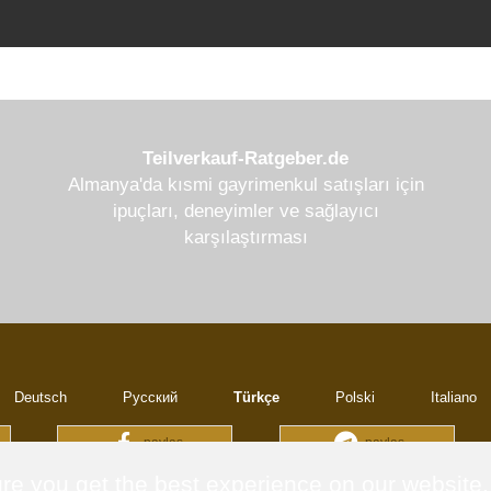
Teilverkauf-Ratgeber.de
Almanya'da kısmi gayrimenkul satışları için
ipuçları, deneyimler ve sağlayıcı
karşılaştırması
Deutsch
Русский
Türkçe
Polski
Italiano
paylaş
paylaş
re you get the best experience on our website