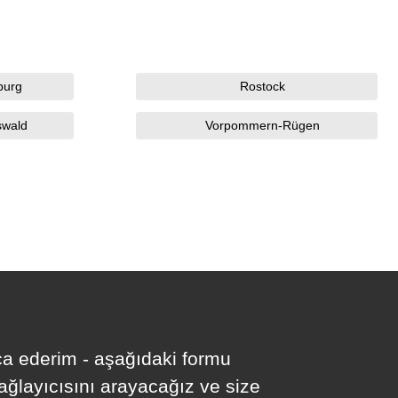
burg
Rostock
swald
Vorpommern-Rügen
ica ederim - aşağıdaki formu
sağlayıcısını arayacağız ve size