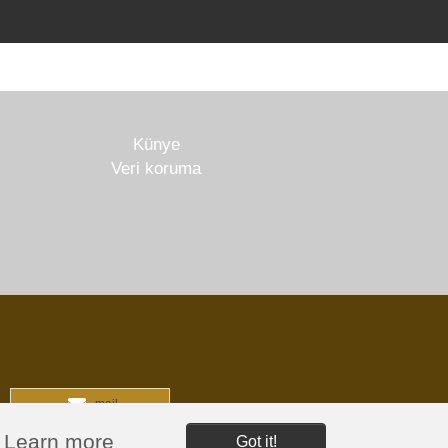
Künye
Veri koruma
mail
.
Learn more
Got it!