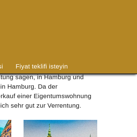
amburg
i
Fiyat teklifi isteyin
entung sagen, in Hamburg und
 in Hamburg. Da der
verkauf einer Eigentumswohnung
ch sehr gut zur Verrentung.