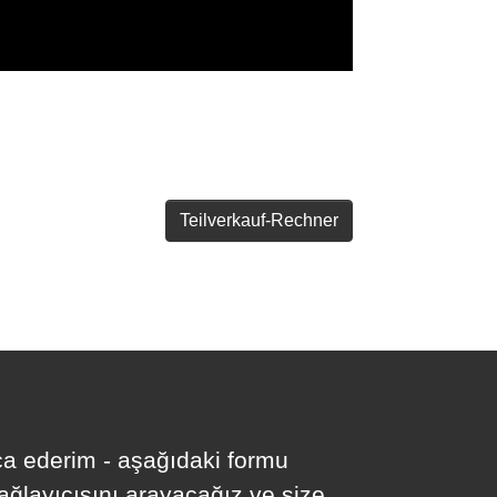
Teilverkauf-Rechner
ica ederim - aşağıdaki formu
sağlayıcısını arayacağız ve size