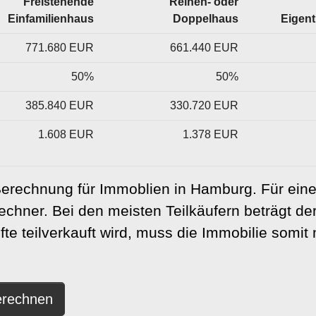
Freistehende
Reihen- oder
Einfamilienhaus
Doppelhaus
Eigen
771.680 EUR
661.440 EUR
50%
50%
385.840 EUR
330.720 EUR
1.608 EUR
1.378 EUR
Berechnung für Immoblien in Hamburg. Für eine
Rechner
. Bei den meisten Teilkäufern beträgt d
te teilverkauft wird, muss die Immobilie somi
berechnen