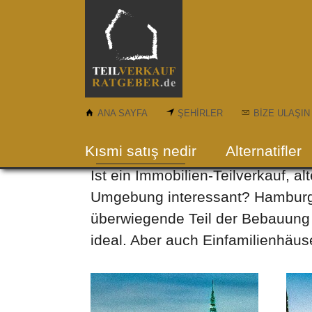
Skip to main content
ANA SAYFA
ŞEHIRLER
BIZE ULAŞIN
Immobilien-Teilverkau
Kısmi satış nedir
Alternatifler
Ist ein Immobilien-Teilverkauf, 
Umgebung interessant? Hamburg i
überwiegende Teil der Bebauung 
ideal. Aber auch Einfamilienhäus