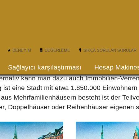
DENEYIM
DEĞERLEME
SIKÇA SORULAN SORULAR
f / Immobilien-Verrentung in H
Sağlayıcı karşılaştırması
Hesap Makines
alternativ kann man dazu auch Immobilien-Verr
st eine Stadt mit etwa 1.850.000 Einwohnern
aus Mehrfamilienhäusern besteht ist der Teil
er, Doppelhäuser oder Reihenhäuser eigenen si