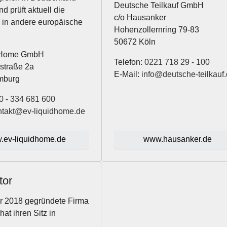
Deutsche Teilkauf GmbH
nd prüft aktuell die
c/o Hausanker
 in andere europäische
Hohenzollernring 79-83
50672 Köln
dHome GmbH
Telefon:
0221 718 29 - 100
straße 2a
E-Mail:
info@deutsche-teilkauf
mburg
0 - 334 681 600
ntakt@ev-liquidhome.de
.ev-liquidhome.de
www.hausanker.de
tor
r 2018 gegründete Firma
hat ihren Sitz in