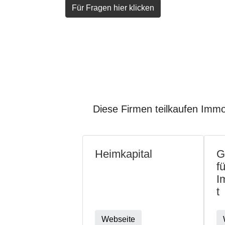
Für Fragen hier klicken
Diese Firmen teilkaufen Immob
Heimkapital
G
f
I
t
Webseite