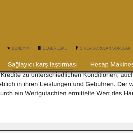
DENEYIM
DEĞERLEME
SIKÇA SORULAN SORULAR
Anbietervergleich
(current)
Sağlayıcı karşılaştırması
Hesap Makines
redite zu unterschiedlichen Konditionen, auch 
eblich in ihren Leistungen und Gebühren. Der wic
durch ein Wertgutachten ermittelte Wert des Ha