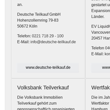
an.
gestartet u
Expansion
Deutsche Teilkauf GmbH
Länder.
Hohenzollernring 79-83
50672 Köln
EV Liqui
Vancouver
Telefon:
0221 718 29 - 100
20457 Ha
E-Mail:
info@deutsche-teilkauf.de
Telefon
04
E-Mail:
ko
www.deutsche-teilkauf.de
www
Volksbank Teilverkauf
Wertfak
Die Volksbank Immobilien
Die im Jah
Teilverkauf gehört zum
Wertfaktor 
genossenschaftlich organisierten
Hamburg.