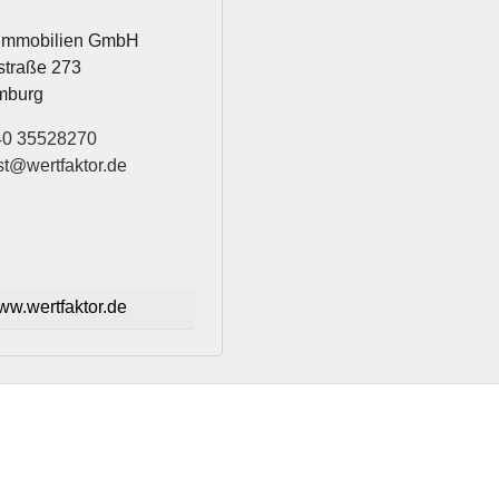
r Immobilien GmbH
straße 273
mburg
40 35528270
st@wertfaktor.de
w.wertfaktor.de