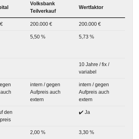
Volksbank
ital
Wertfaktor
Teilverkauf
 €
200.000 €
200.000 €
5,50 %
5,73 %
10 Jahre / fix /
variabel
 gegen
intern / gegen
intern / gegen
 auch
Aufpreis auch
Aufpreis auch
extern
extern
uf den
✔️ Ja
preis
2,00 %
3,30 %