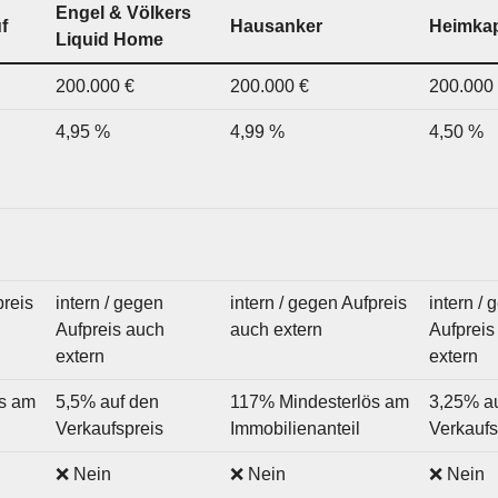
Engel & Völkers
f
Hausanker
Heimkap
Liquid Home
200.000 €
200.000 €
200.000
4,95 %
4,99 %
4,50 %
preis
intern / gegen
intern / gegen Aufpreis
intern /
Aufpreis auch
auch extern
Aufpreis
extern
extern
s am
5,5% auf den
117% Mindesterlös am
3,25% a
Verkaufspreis
Immobilienanteil
Verkaufs
❌ Nein
❌ Nein
❌ Nein