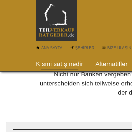
Skip to main content
ANA SAYFA
ŞEHIRLER
BIZE ULAŞIN
Kısmi satış nedir
Alternatifler
Nicht nur Banken vergeben K
unterscheiden sich teilweise erh
der 