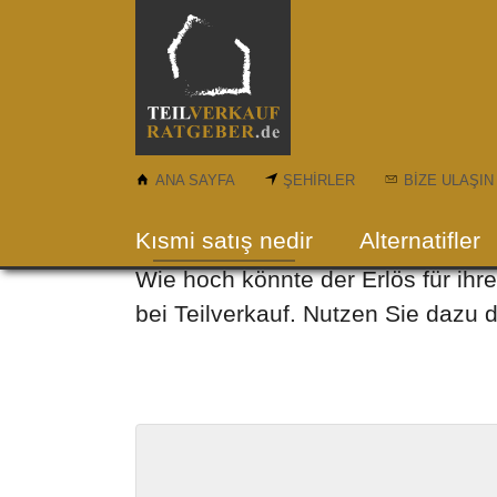
Skip to main content
ANA SAYFA
ŞEHIRLER
BIZE ULAŞIN
Rechner
Kısmi satış nedir
Alternatifler
Wie hoch könnte der Erlös für ihr
bei Teilverkauf. Nutzen Sie dazu d