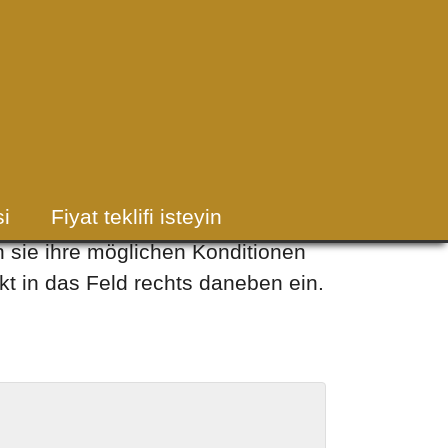
(current)
i
Fiyat teklifi isteyin
n sie ihre möglichen Konditionen
kt in das Feld rechts daneben ein.