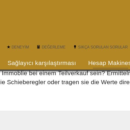
DENEYIM
DEĞERLEME
SIKÇA SORULAN SORULAR
Sağlayıcı karşılaştırması
Hesap Makines
e Immoblie bei einem Teilverkauf sein? Ermittel
ie Schieberegler oder tragen sie die Werte dire